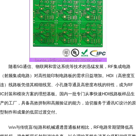
随着5G通信、物联网和雷达系统等技术的迅猛发展，RF集成电路
（射频集成电路）对高性能印制电路板的需求日益增加。HDI（高密度互
连）线路板凭借其精细线宽、小孔微导通及高密度布线的特性，成为RF
IC封装和模块方案的理想基板。国内一批专门从事快速HDI线路板样品生
产的工厂，具备高效拼制和高频验证的能力，迫切服务于通讯IC设计的原
型制作和成量的低层过渡交付。
\n\n与传统盲/短路和机械通透普通板材相比，RF电路常期望降低高