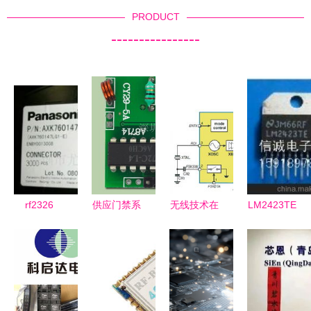
PRODUCT
----------------
rf2326
供应门禁系
无线技术在
LM2423TE
rf2326tr7集
统与工业控
旋转机械数
RF集成电
成电路ic
制 射频技
据采集系统
路 价格、
术与超外差
中的应用与
厂家、图片
模块的关键
RF集成电
与供应商详
角色
路设计
解