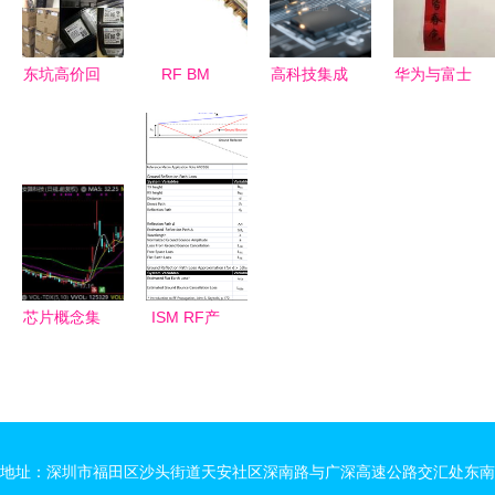
东坑高价回
RF BM
高科技集成
华为与富士
收卡座类连
S01 蓝牙
电路芯片展
康落户青岛
接器回收rf
4.0 BQB透
示 RF集成
机遇与挑战
滤波器
传模块 价
电路的前沿
并存的RF
格、规格与
探秘
集成电路新
选型指南
篇章
芯片概念集
ISM RF产
体拉升，
品无线链路
EDA板块领
预算表设计
涨 行业龙
指南
头深度解析
地址：深圳市福田区沙头街道天安社区深南路与广深高速公路交汇处东南